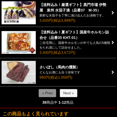
【送料込み！厳選ギフト】黒門市場 伊勢
屋 泉州 水茄子漬（品番37 M-35）
新鮮な水茄子を丁寧に漬け込んだお漬物です。
3,600円(税込3,888円)
【送料込み！夏ギフト】国産牛ホルモン詰
合せ（品番35 KHT-01）
ご自宅用に。国産牛ホルモンの中でも人気の5種類
をたれ漬にして詰合せました。
3,400円(税込3,672円)
さいぼし（馬肉の燻製）
どんなお酒にも合う珍味です
980円(税込1,058円)
« Prev
Next »
38
商品中
1-12
商品
この商品もよく見られています