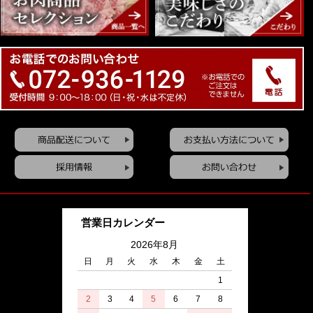
機会は少ない
【当店を選んだ理由】お店まで近いから、昔から知っている
から
セール時の煮豚が好きでした
匿名希望
美味しいお肉です。ありがとう。
【当店を選んだ理由】おいしいから
匿名希望
価格も味もちょうど我が家にピッタリ！安心して買
い求めることができます。
営業日カレンダー
【当店を選んだ理由】昔から知ってる、信頼感・安心感があ
2026年8月
るから
日
月
火
水
木
金
土
1
柏原市 T・N様
2
3
4
5
6
7
8