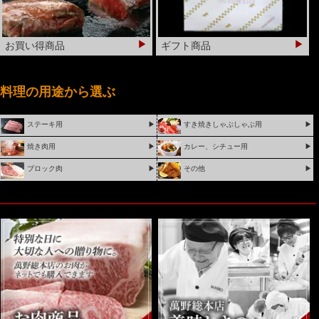
買いやすい値段なので焼き肉パーティーでも重宝し
▶
▶
お買い得商品
ギフト商品
ます。
【当店を選んだ理由】おいしいから、お店まで近いから
料理の用途から選ぶ
改装していたのを忘れていて、もう潰れたのかと心配したら忘
れてた頃にとても綺麗に改装されていて驚きました
ステーキ用
▶
すき焼きしゃぶしゃぶ用
▶
匿名希望
焼き肉用
▶
カレー、シチュー用
▶
レトルトカレーがとても美味しくてファンです
ブロック肉
▶
その他
▶
【当店を選んだ理由】信頼感・安心感があるから
抽選でプレゼントされたレトルトカレーがとても美味しく、一
人暮らしの叔母の家に行く際、お土産にしたらとても喜ばれま
した。
大阪市 M・M様
味に間違いないが、値段が少し高めなので利用する