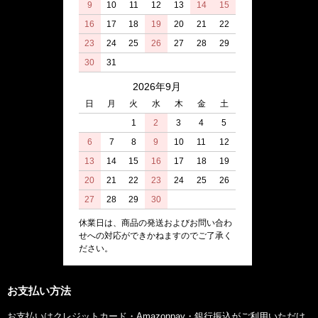
高いけど、お義父さんにとても喜んでもらえまし
9
10
11
12
13
14
15
た。
16
17
18
19
20
21
22
23
24
25
26
27
28
29
【当店を選んだ理由】お店まで近いから
30
31
オーダーの、量を、きってもらえるので、有り難いです。
2026年9月
大阪市 Y・T様
日
月
火
水
木
金
土
1
2
3
4
5
店員さんの対応も良く、購入しやすい。
6
7
8
9
10
11
12
【当店を選んだ理由】お店まで近いから、萬野総本店のお肉
13
14
15
16
17
18
19
が好きだから
20
21
22
23
24
25
26
大阪市 N・K様
27
28
29
30
おいしい
休業日は、商品の発送およびお問い合わ
せへの対応ができかねますのでご了承く
ださい。
【当店を選んだ理由】信頼感・安心感があるから
プレゼントを楽しみにして行ったが、もらってガッカリ！
お支払い方法
大阪市 E・K様
お支払いはクレジットカード・Amazonpay・銀行振込がご利用いただけ