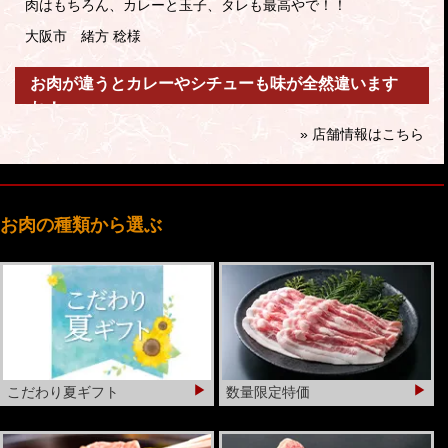
肉はもちろん、カレーと玉子、タレも最高やで！！
大阪市 緒方 稔様
お肉が違うとカレーやシチューも味が全然違います
ね！
» 店舗情報はこちら
【当店を選んだ理由】おいしいから、信頼感があるから
すみません。エピソードや思い出などは余りないですが、萬野
さんは大好きです！
お肉の種類から選ぶ
大阪市 M・N様
店員さんがどの料理にはどのお肉か、いつも分りや
すく説明してくれるので助かります。
【当店を選んだ理由】信頼感・安心感があるから
お母さんお元気ですか？とか、今日も暑い中ありがとうござい
▶
▶
ますとか、ちょっとした心遣いが嬉しい。
こだわり夏ギフト
数量限定特価
匿名希望