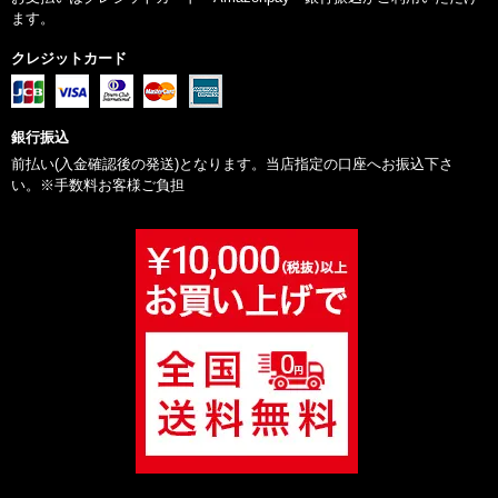
クーポンを増やしてほしい
ます。
【当店を選んだ理由】信頼感・安心感があるから
クレジットカード
スタッフの人と共通の話題で楽しい時間を過ごせました。
大阪市 K・K様
銀行振込
前払い(入金確認後の発送)となります。当店指定の口座へお振込下さ
ホルモンがなかなか販売してないので有難いです
い。※手数料お客様ご負担
【当店を選んだ理由】おいしいから
晩ご飯を何にするか迷っていたがビフカツを揚げて販売されて
いたので買った
大阪市 M・K様
良いお肉ですがもう少し安くしてほしい
【当店を選んだ理由】おいしいから、昔から知っているから
玉子が安い時や抽選でお得になるのがうれしい
大阪市 片山 真由美様