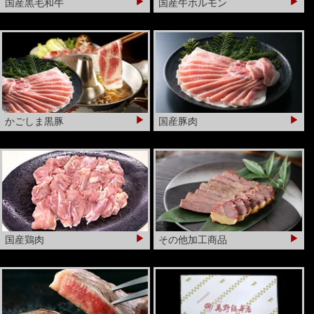
▶
▶
国産黒毛和牛
国産牛ホルモン
から
暑い時は必ず保冷剤の有無をきいてくれます。
大阪市 M・T様
いい肉を扱っていると思います。ミンチカツが美味
しい。
▶
▶
かごしま黒豚
国産豚肉
【当店を選んだ理由】おいしいから、昔から知っているから
先日、10月？のキャンペーンの案内がきて、行ってみると、お
肉が買い得で、店舗会員の景品が良かった。また卵パックが30
円で得した気分になれた。
大阪市 T・S様
▶
▶
お求めやすい価格です
国産鶏肉
その他加工商品
【当店を選んだ理由】おいしいから、信頼感があるから
お肉は 間違いなく美味しいです
大阪市 K・O様