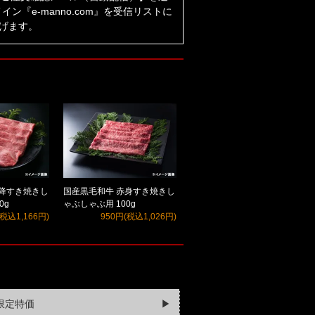
『e-manno.com』を受信リストに
げます。
霜降すき焼きし
国産黒毛和牛 赤身すき焼きし
0g
ゃぶしゃぶ用 100g
(税込1,166円)
950円(税込1,026円)
限定特価
▶