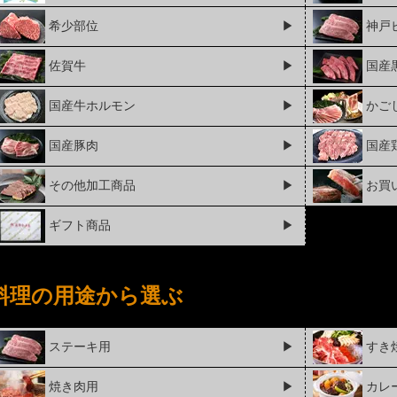
希少部位
▶
神戸
佐賀牛
▶
国産
国産牛ホルモン
▶
かご
国産豚肉
▶
国産
その他加工商品
▶
お買
ギフト商品
▶
料理の用途から選ぶ
ステーキ用
▶
すき
焼き肉用
▶
カレ