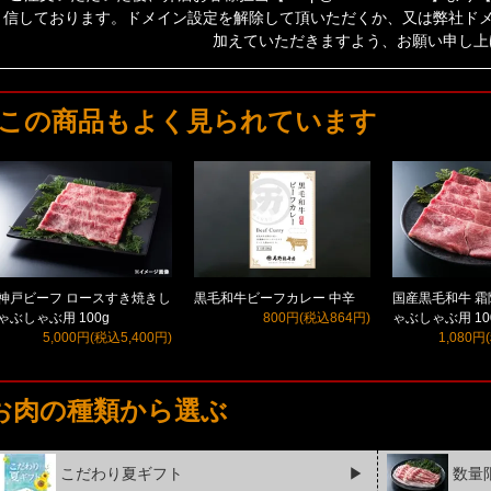
信しております。ドメイン設定を解除して頂いただくか、又は弊社ドメイン
加えていただきますよう、お願い申し上
この商品もよく見られています
神戸ビーフ ロースすき焼きし
黒毛和牛ビーフカレー 中辛
国産黒毛和牛 
ゃぶしゃぶ用 100g
800円(税込864円)
ゃぶしゃぶ用 10
5,000円(税込5,400円)
1,080円
お肉の種類から選ぶ
こだわり夏ギフト
▶
数量