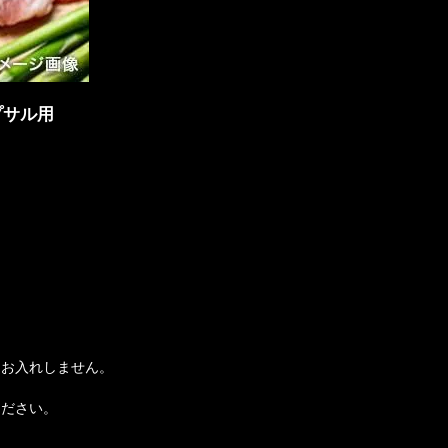
プサル用
。
はお入れしません。
ください。