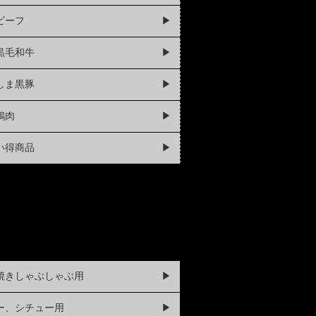
ビーフ
▶
黒毛和牛
▶
しま黒豚
▶
鶏肉
▶
い得商品
▶
焼きしゃぶしゃぶ用
▶
ー、シチュー用
▶