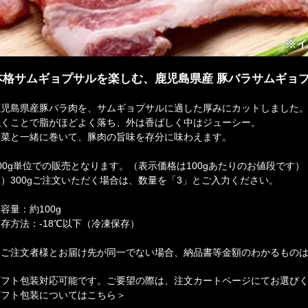
本格サムギョプサルを楽しむ、鹿児島県産 豚バラサムギョ
鹿児島県産豚バラ肉を、サムギョプサルに適した厚みにカットしました
焼くことで脂がほどよく落ち、外は香ばしく中はジューシー。
野菜と一緒に巻いて、豚肉の旨味を存分に味わえます。
00g単位での販売となります。（表示価格は100gあたりのお値段です）
）300gご注文いただく場合は、数量を「3」とご入力ください。
容量：約100g
存方法：-18℃以下（冷凍保存）
☆ご注文者様とお届け先が同一でない場合、納品書等金額のわかるもの
ギフト包装対応可能です。ご要望の際は、注文カートページにてお選び
ギフト包装についてはこちら＞