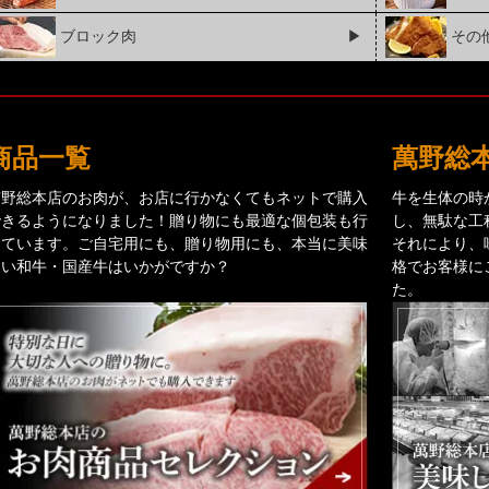
ブロック肉
▶
その
商品一覧
萬野総
萬野総本店のお肉が、お店に行かなくてもネットで購入
牛を生体の時
できるようになりました！贈り物にも最適な個包装も行
し、無駄な工
っています。ご自宅用にも、贈り物用にも、本当に美味
それにより、
しい和牛・国産牛はいかがですか？
格でお客様に
た。