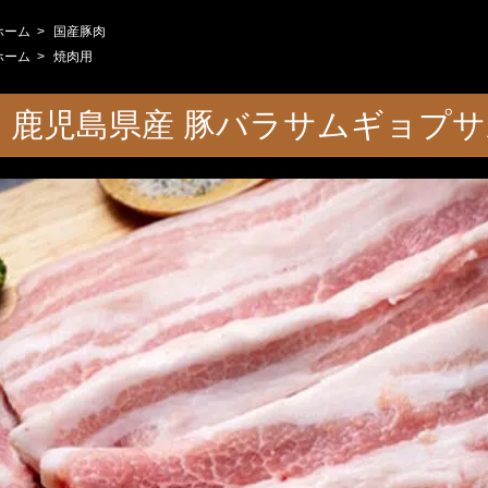
ホーム
>
国産豚肉
ホーム
>
焼肉用
鹿児島県産 豚バラサムギョプサル用