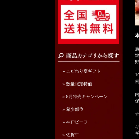
» こだわり夏ギフト
1
例
» 数量限定特価
内
» 8月特売キャンペーン
保
» 希少部位
» 神戸ビーフ
» 佐賀牛