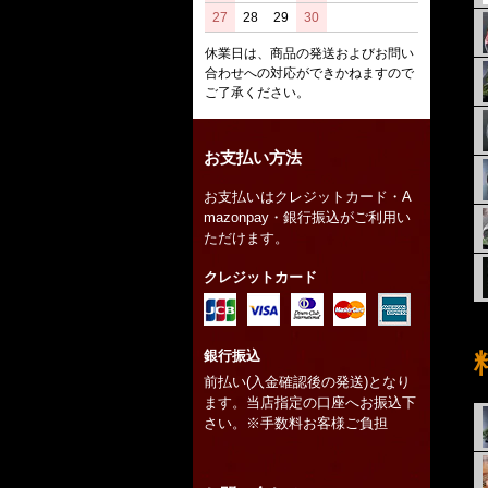
27
28
29
30
休業日は、商品の発送およびお問い
合わせへの対応ができかねますので
ご了承ください。
お支払い方法
お支払いはクレジットカード・A
mazonpay・銀行振込がご利用い
ただけます。
クレジットカード
銀行振込
前払い(入金確認後の発送)となり
ます。当店指定の口座へお振込下
さい。※手数料お客様ご負担