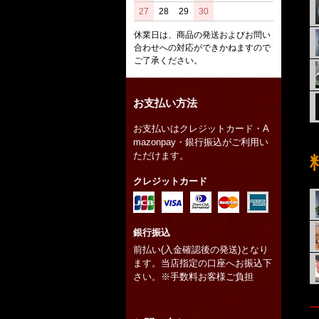
27
28
29
30
休業日は、商品の発送およびお問い
合わせへの対応ができかねますので
ご了承ください。
お支払い方法
お支払いはクレジットカード・A
mazonpay・銀行振込がご利用い
ただけます。
クレジットカード
銀行振込
前払い(入金確認後の発送)となり
ます。当店指定の口座へお振込下
さい。※手数料お客様ご負担