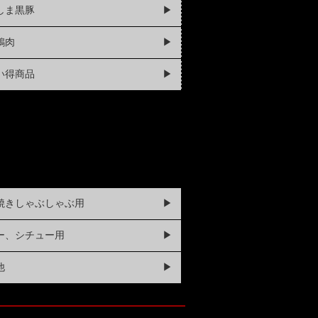
しま黒豚
▶
鶏肉
▶
い得商品
▶
焼きしゃぶしゃぶ用
▶
ー、シチュー用
▶
他
▶