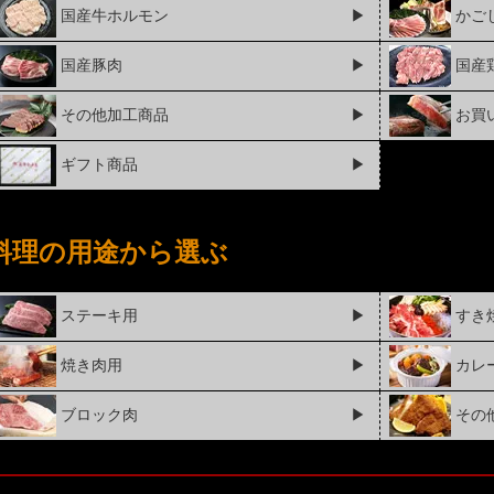
国産牛ホルモン
▶
かご
国産豚肉
▶
国産
その他加工商品
▶
お買
ギフト商品
▶
料理の用途から選ぶ
ステーキ用
▶
すき
焼き肉用
▶
カレ
ブロック肉
▶
その