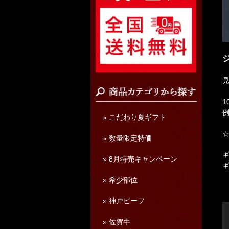
1
例
» こだわり夏ギフト
» 数量限定特価
» 8月特売キャンペーン
» 希少部位
» 神戸ビーフ
» 佐賀牛