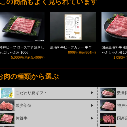
この商品もよく見られています
神戸ビーフ ロースすき焼きし
黒毛和牛ビーフカレー 中辛
国産黒毛和牛 
ゃぶしゃぶ用 100g
800円(税込864円)
ゃぶしゃぶ用 10
5,000円(税込5,400円)
1,080円
お肉の種類から選ぶ
こだわり夏ギフト
▶
数量
希少部位
▶
神戸
佐賀牛
▶
国産