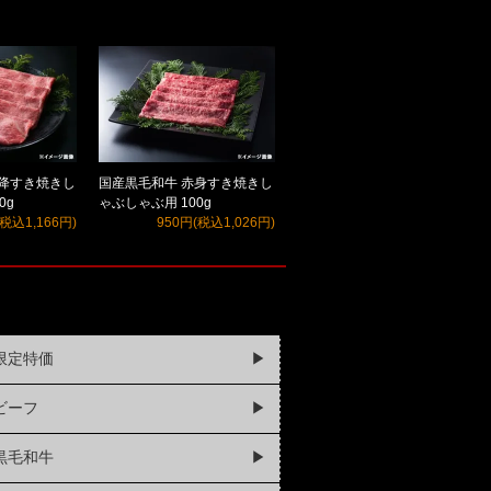
霜降すき焼きし
国産黒毛和牛 赤身すき焼きし
0g
ゃぶしゃぶ用 100g
(税込1,166円)
950円(税込1,026円)
限定特価
▶
ビーフ
▶
黒毛和牛
▶