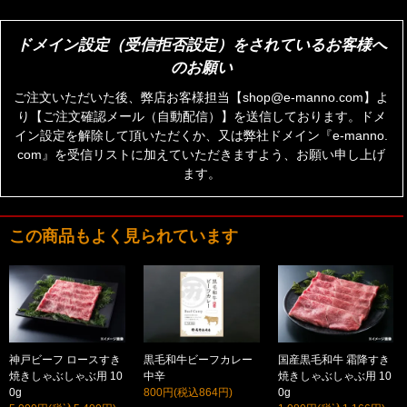
ドメイン設定（受信拒否設定）をされているお客様へ
のお願い
ご注文いただいた後、弊店お客様担当【shop@e-manno.com】よ
り【ご注文確認メール（自動配信）】を送信しております。ドメ
イン設定を解除して頂いただくか、又は弊社ドメイン『e-manno.
com』を受信リストに加えていただきますよう、お願い申し上げ
ます。
この商品もよく見られています
神戸ビーフ ロースすき
黒毛和牛ビーフカレー
国産黒毛和牛 霜降すき
焼きしゃぶしゃぶ用 10
中辛
焼きしゃぶしゃぶ用 10
0g
800円(税込864円)
0g