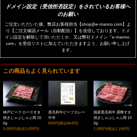
ドメイン設定（受信拒否設定）をされているお客様へ
のお願い
ご注文いただいた後、弊店お客様担当【shop@e-manno.com】よ
り【ご注文確認メール（自動配信）】を送信しております。ドメ
イン設定を解除して頂いただくか、又は弊社ドメイン『e-manno.
com』を受信リストに加えていただきますよう、お願い申し上げ
ます。
この商品もよく見られています
神戸ビーフ ロースすき
黒毛和牛ビーフカレー
国産黒毛和牛 霜降すき
焼きしゃぶしゃぶ用 10
中辛
焼きしゃぶしゃぶ用 10
0g
800円(税込864円)
0g
5,000円(税込5,400円)
1,080円(税込1,166円)