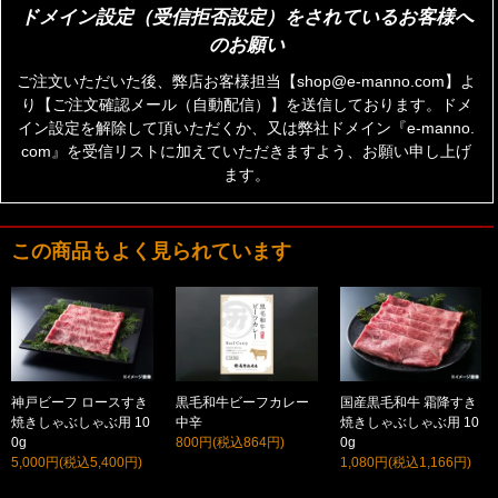
ドメイン設定（受信拒否設定）をされているお客様へ
のお願い
ご注文いただいた後、弊店お客様担当【shop@e-manno.com】よ
り【ご注文確認メール（自動配信）】を送信しております。ドメ
イン設定を解除して頂いただくか、又は弊社ドメイン『e-manno.
com』を受信リストに加えていただきますよう、お願い申し上げ
ます。
この商品もよく見られています
神戸ビーフ ロースすき
黒毛和牛ビーフカレー
国産黒毛和牛 霜降すき
焼きしゃぶしゃぶ用 10
中辛
焼きしゃぶしゃぶ用 10
0g
800円(税込864円)
0g
5,000円(税込5,400円)
1,080円(税込1,166円)